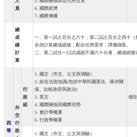
人
5. 國際關係與近代外交史
員
6. 國際經濟
7. 國際傳播
總
成
一、第一試占百分之六十，第二試占百分之四十（
績
合併計算總成績後，配合任用需求，擇優錄取。
計
二、第二試任一口試成績不滿六十分者，總成績雖
算
1. 國文（作文、公文與測驗）
2. 綜合法政知識(包括中華民國憲法、兩岸關
行
係、比較政府與政治)
政
3. 英文
個
組
4. 國際關係與國際現勢
外
5. 會計學概要
交
6. 行政學概要
四
行
等
政
1. 國文（作文、公文與測驗）