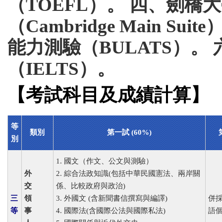
（TOEFL）。 四、劍
（Cambridge Main 
能力測驗（BULATS）。
（IELTS）。
【考試科目及成績計算】
等
類別
第一試 (60%)
別
1. 國文（作文、公文與測驗）
外
2. 綜合法政知識(包括中華民國憲法、兩岸關
交
係、比較政府與政治)
三
領
3. 外國文 (含新聞書信撰寫與編譯)
併
等
事
4. 國際法(含國際公法與國際私法)
語