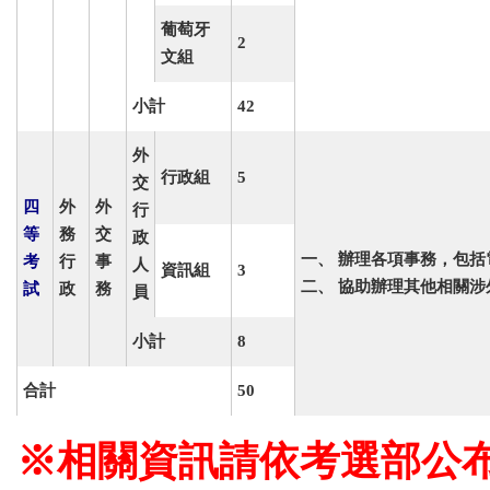
葡萄牙
2
文組
小計
42
外
行政組
5
交
四
外
外
行
等
務
交
政
一、
辦理各項事務，包括
考
行
事
人
資訊組
3
二、
協助辦理其他相關涉
試
政
務
員
小計
8
合計
50
※相關資訊請依考選部公