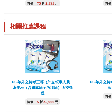
75
2,595
特價：
折
元
特價
相關推薦課程
105年外交特考三等（外交領事人員）
105年外交
密集班（含題庫班＋考猜班）函授課
密
程
特價
5
35,900
特價：
折
元