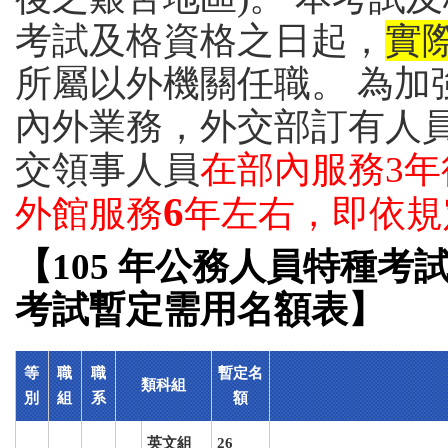
考試及格資格之日起，
實
所屬以外機關任職。 為加
內外業務，外交部訂有人
交領事人員
在部內服務3年
6
外館服務
年左右，即依規
【105 年公務人員特種
考試暫定需用名額表】
等
職
職
暫定名
類科組
別
組
系
額
英文組
26