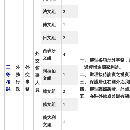
法文組
2
德文組
1
日文組
2
西班牙
外
4
文組
一、
辦理各項涉外事務，
交
三
外
外
一過程增進國家利益。
領
阿拉伯
等
務
交
1
二、
辦理接待訪賓之禮賓
事
文組
考
行
事
三、
保護居住在國外之我
人
試
政
務
四、
辦理護照製發、外國
員
韓文組
2
五、
在駐外館處兼辦有關
俄文組
1
義大利
1
文組