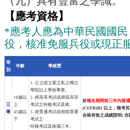
（九）具有豐富之學識。
【應考資格】
*應考人應為中華民國國
役，核准免服兵役或現正
等
年齡
學經歷
別
1. 公立或立案之私立獨立
學院以上學校畢業。
18歲以
2. 經高等考試或相當高等
於
報名期間前三年內曾
三
上
考試之特種考試及格。
(CEFR)B2
以上，報考其
等
45歲以
3. 經普通考試或相當普通
合格有效之成績證明(
含
下
考試之
特種考試及格滿三年。