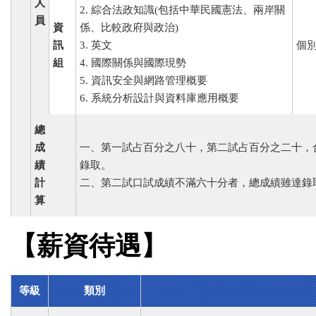
人
2. 綜合法政知識(包括中華民國憲法、兩岸關
員
資
係、比較政府與政治)
訊
3. 英文
個
組
4. 國際關係與國際現勢
5. 資訊安全與網路管理概要
6. 系統分析設計與資料庫應用概要
總
成
一、第一試占百分之八十，第二試占百分之二十，
績
錄取。
計
二、第二試口試成績不滿六十分者，總成績雖達錄
算
【薪資待遇】
等級
類別