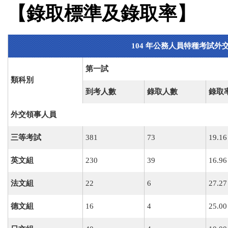
【錄取標準及錄取率】
104
年公務人員特種考試外
第一試
類科別
到考人數
錄取人數
錄取
外交領事人員
三等考試
381
73
19.16
英文組
230
39
16.96
法文組
22
6
27.27
德文組
16
4
25.00