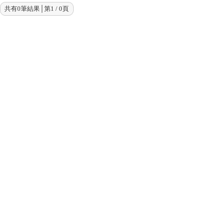
共有0筆結果│第1 / 0頁