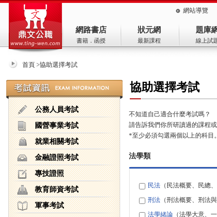
公職入口網-鼎文公職
網站導覽
網路書店
狀元網
題庫
書籍．函授
最新課程
線上試
首頁
>
協助選擇考試
協助選擇考試
公務人員考試
不知道自己適合什麼考試嗎？
國營事業考試
請告訴我們你所研讀過的課程或
*至少必須勾選兩個以上的科目
就業相關考試
法學類
金融證照考試
專技證照
民法
（民法概要、民總、
教育師資考試
刑法
（刑法概要、刑法與
軍事考試
法學緒論
（法學大意、一