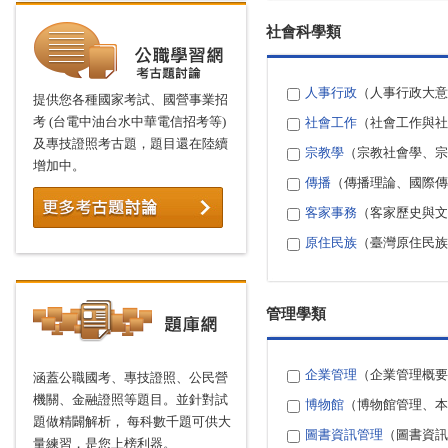
社會科學類
人事行政
（人事行政大意
提供您各種國家考試、國營事業招
考 (台電中油台水中華電信招考等)
社會工作
（社會工作與社
及專技證照考古題，題目還在陸續
宗教學
（宗教社會學、宗
增加中。
傳播
（傳播理論、國際傳
客家事務
（客家歷史與文
原住民族
（臺灣原住民族
管理學類
企業管理
（企業管理概要
涵蓋公職國考、專技證照、公民營
機關、金融證照等題目。並針對試
博物館
（博物館管理、本
題做精闢解析， 每科數千題可供大
圖書資訊管理
（圖書資訊
量練習，是您上榜利器。