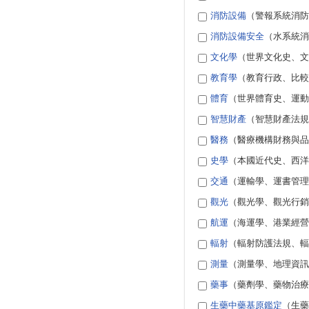
消防設備
（警報系統消防
消防設備安全
（水系統消
文化學
（世界文化史、文
教育學
（教育行政、比較
體育
（世界體育史、運動
智慧財產
（智慧財產法規
醫務
（醫療機構財務與品
史學
（本國近代史、西洋
交通
（運輸學、運書管理
觀光
（觀光學、觀光行銷
航運
（海運學、港業經營
輻射
（輻射防護法規、輻
測量
（測量學、地理資訊
藥事
（藥劑學、藥物治療
生藥中藥基原鑑定
（生藥