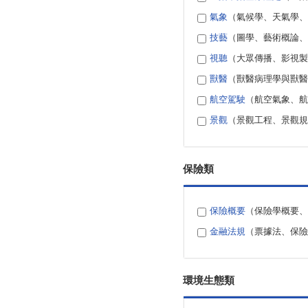
氣象
（氣候學、天氣學、
技藝
（圖學、藝術概論、
視聽
（大眾傳播、影視製
獸醫
（獸醫病理學與獸醫
航空駕駛
（航空氣象、航
景觀
（景觀工程、景觀規
保險類
保險概要
（保險學概要、
金融法規
（票據法、保險
環境生態類