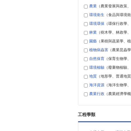
農業
（農業發展與政策、
環境衛生
（食品與環境衛
環境環保
（環保行政學、
林業
（樹木學、林政學、
園藝
（果樹與蔬菜學、植
植物病蟲害
（農業昆蟲學
自然保育
（保育生物學、
環境檢驗
（廢棄物檢驗、
地質
（地形學、普通地質
海洋資源
（海洋生物學、
農業行政
（農業經濟學概
工程學類