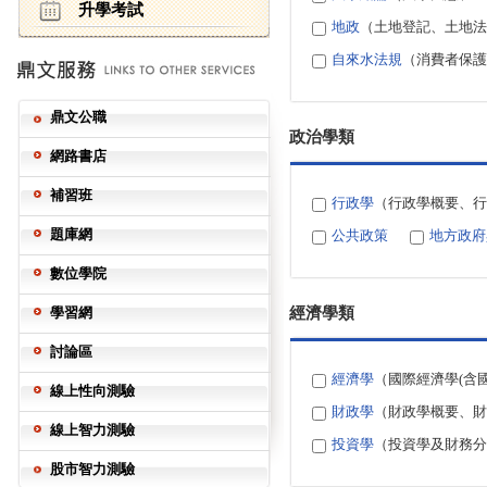
升學考試
地政
（土地登記、土地法
自來水法規
（消費者保護
鼎文公職
政治學類
網路書店
補習班
行政學
（行政學概要、行
題庫網
公共政策
地方政府
數位學院
學習網
經濟學類
討論區
經濟學
（國際經濟學(含
線上性向測驗
財政學
（財政學概要、財
線上智力測驗
投資學
（投資學及財務分
股市智力測驗