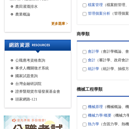
檔案管理
（檔案館管理、
農田灌溉排水
管理個案分析
（管理個案
農業概論
更多題庫 >
商學類
會計學
（會計學概論、會
會計
（審計學、政府會計
公職應考資格查詢
事求人機關徵才系統
統計學
（統計學、抽樣方
國家試題查詢
台灣金融研訓院
機械工程學類
證券暨期貨市場發展基金會
頭家網路-121
機械原理
（機械概論、機
機械力學/概要
（機械力
熱力學
（含固力學、熱機