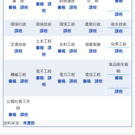
廉 政
財經廉政
法 制
書籍
書籍
、
課
書籍
、
課程
書籍
、
課程
課程
、
程
課程
環保行政
環保技術
環境工程
農業行政
衛生技術
課程
課程
課程
課程
課程
土木工程
化學工程
交通技術
水利工程
測量製圖
書籍
、
課
課程
書籍
、
課程
課程
課程
程
食品衛生檢
驗
電子工程
機械工程
電力工程
電信工程
書籍
、
課
書籍
書籍
、
課程
書籍
、
課程
書籍
、
課程
程
、
課程
公職社會工作
師
書籍
、
課程
資料來源：
考選部