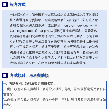
報考方式
一律網路報名，請依國家考試網路報名資訊系統報名程序以電腦
登入考選部全球資訊網，點選網路報名主站或新站，即可進入網
路報名資訊系統入口網站；或以網址：register.moex.gov.tw (主
站)、register.moex2.nat.gov.tw (新站)直接進行報名，登錄報名
資料前請先詳細閱讀本應考須知，於網路登錄完成後，必須下載
及列印報名書表，完成繳費並於繳交期限內將報名表件以掛號郵
寄，始完成報名程序，逾期不予受理。報考五等考試者，若符合
網路報名無紙化要件之應考人，無須寄送報名表件；若經系統提
示為網路報名紙本寄件之應考人，務必下載及列印報名書表，並
附繳相關證明文件，在繳交期限內以掛號郵寄至考選部。
考試類科、考科與缺額
一、考試等別、類科及暫定需用名額：
(一)地方政府公務人員考試：各錄取分發區、等別、類科及暫定需用名額詳
如附表1。
(二)離島地區公務人員考試：錄取分發區、等別、類科及暫定需用名額詳如
附表2。