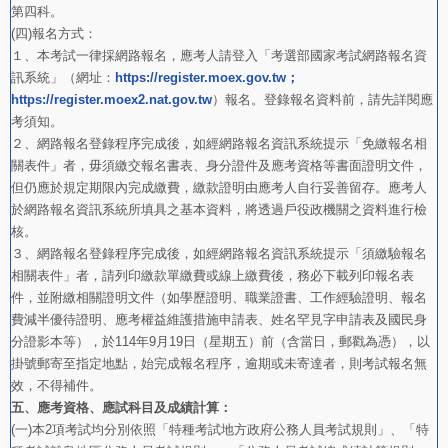
第四科。
(四)報名方式：
１、本考試一律採網路報名，應考人請登入「考選部國家考試網路報名資
訊系統」（網址：
https://register.moex.gov.tw；
https://register.moex2.nat.gov.tw
）報名。登錄報名資料前，請先詳閱應
考須知。
２、網路報名登錄程序完成後，如經網路報名資訊系統提示「免繳報名相
關表件」者，毋須繳交報名書表、身分證件及應考資格等書面證明文件，
但仍應於規定期限內完成繳費，繳款證明由應考人自行妥善留存。應考人
於網路報名資訊系統所填具之基本資料，將透過戶役政機關之資料進行檢
核。
３、網路報名登錄程序完成後，如經網路報名資訊系統提示「須繳驗報名
相關表件」者，請列印繳款單繳費或線上繳費後，務必下載列印報名表
件，並附繳相關證明文件（如學歷證明、職業證書、工作經驗證明、報名
費減半優待證明、應考權益維護措施申請表、姓名罕見字申請表及國民身
分證影本等），於114年9月19日（星期五）前（含當日，郵戳為憑），以
掛號郵寄至指定地點，始完成報名程序，逾期或未寄達者，則考試報名無
效，不得補件。
五、應考資格、應試科目及成績計算：
(一)本2項考試均分別依照「特種考試地方政府公務人員考試規則」、「特