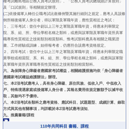
種考試離島地區公務人員考試規則」、「公務人員考試總成績計算規則」
及「口試規則」等相關規定辦理。
(二)依後備軍人轉任公職考試比敘條例暨其施行細則之規定，應考人具該條
例所稱後備軍人身分者，得以軍階及軍職年資，應性質相近之考試：
１、三等考試：曾任中尉以上三年之軍階及軍職年資，得應未列舉限定
院、系、組、所、學位學程名稱之類科，或應與該軍階及軍職年資所具軍
職專長性質相近之技術類別相當類科。惟考試類科應具有相關之職業證
書、工作經驗或訓練，始得報考者，仍應符合該應考資格規定。
２、四等考試：曾任中士以上三年之軍階及軍職年資，得應未列舉限定職
業學校或相當院、系、科、組、所、學位學程名稱之類科，或應與該軍階
及軍職年資所具軍職專長性質相近之技術類別相當類科。
六、為保障身心障礙者應國家考試權益，相關維護措施均依「身心障礙者
應國家考試權益維護辦法」辦理。
七、本2項考試應考人，具有身心障礙、原住民族、低收入戶、中低收入
戶、特殊境遇家庭或後備軍人身分者，其報名費用依規定數額予以減半收
取，其餘均不予優待。
八、本2項考試各類科之應考資格、應試科目、試題題型、成績計算、錄取
方式與其他有關事項，均詳載於本2項考試應考須知
。
九、推薦書籍/課程
110年共同科目
書籍
、
課程