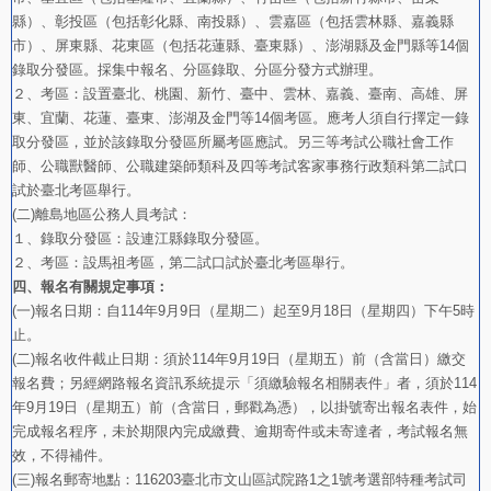
縣）、彰投區（包括彰化縣、南投縣）、雲嘉區（包括雲林縣、嘉義縣
市）、屏東縣、花東區（包括花蓮縣、臺東縣）、澎湖縣及金門縣等14個
錄取分發區。採集中報名、分區錄取、分區分發方式辦理。
２、考區：設置臺北、桃園、新竹、臺中、雲林、嘉義、臺南、高雄、屏
東、宜蘭、花蓮、臺東、澎湖及金門等14個考區。應考人須自行擇定一錄
取分發區，並於該錄取分發區所屬考區應試。另三等考試公職社會工作
師、公職獸醫師、公職建築師類科及四等考試客家事務行政類科第二試口
試於臺北考區舉行。
(二)離島地區公務人員考試：
１、錄取分發區：設連江縣錄取分發區。
２、考區：設馬祖考區，第二試口試於臺北考區舉行。
四、報名有關規定事項：
(一)報名日期：自114年9月9日（星期二）起至9月18日（星期四）下午5時
止。
(二)報名收件截止日期：須於114年9月19日（星期五）前（含當日）繳交
報名費；另經網路報名資訊系統提示「須繳驗報名相關表件」者，須於114
年9月19日（星期五）前（含當日，郵戳為憑），以掛號寄出報名表件，始
完成報名程序，未於期限內完成繳費、逾期寄件或未寄達者，考試報名無
效，不得補件。
(三)報名郵寄地點：116203臺北市文山區試院路1之1號考選部特種考試司