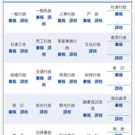
社會行政
一般民政
一般行政
人事行政
戶 政
書籍
書籍
、
課
書籍
、
課程
書籍
、
課程
書籍
、
課程
、
程
課程
教育行政
勞工行政
客家事務行
社會工作
文化行政
書籍
書籍
、
課
政
書籍
、
課程
課程
、
程
書籍
、
課程
課程
會 計
交通行政
經建行政
商業行政
財稅行政
書籍
書籍
、
課
書籍
、
課程
書籍
、
課程
書籍
、
課程
、
程
課程
資訊處理
圖書資訊管
統 計
衛生行政
觀光行政
書籍
理
書籍
、
課程
課程
課程
、
書籍
、
課程
課程
地 政
法律廉政