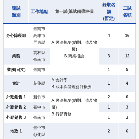
錄取名
甄試
二試
工作地點
第一試(筆試)專業科目
額
類別
名額
(暫定)
臺南市
身心障礙組
高雄市
4
16
屏東縣
A.民法概要(總則、債及物
權)
雲林縣
業務
B.商業概論
3
12
臺南市
業務(日文)
臺南市
1
5
A.會計學
會計
花蓮縣
1
4
B.成本與管理會計概要
外勤銷售 1
新竹市
2
6
A.民法概要(總則、債及物
外勤銷售
2
臺中市
權)
1
3
B.行銷實務
外勤銷售
3
臺南市
1
3
臺中市
地政 1
2
6
彰化縣