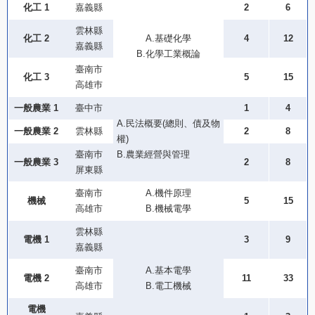
化工 1
嘉義縣
2
6
雲林縣
化工 2
A.基礎化學
4
12
嘉義縣
B.化學工業概論
臺南市
化工 3
5
15
高雄巿
一般農業 1
臺中市
1
4
A.民法概要(總則、債及物
一般農業 2
雲林縣
2
8
權)
臺南巿
B.農業經營與管理
一般農業 3
2
8
屏東縣
臺南市
A.機件原理
機械
5
15
高雄市
B.機械電學
雲林縣
電機 1
3
9
嘉義縣
臺南市
A.基本電學
電機 2
11
33
高雄市
B.電工機械
電機