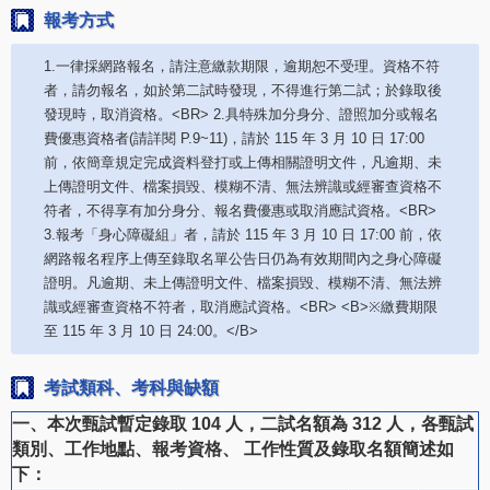
報考方式
1.一律採網路報名，請注意繳款期限，逾期恕不受理。資格不符
者，請勿報名，如於第二試時發現，不得進行第二試；於錄取後
發現時，取消資格。<BR> 2.具特殊加分身分、證照加分或報名
費優惠資格者(請詳閱 P.9~11)，請於 115 年 3 月 10 日 17:00
前，依簡章規定完成資料登打或上傳相關證明文件，凡逾期、未
上傳證明文件、檔案損毀、模糊不清、無法辨識或經審查資格不
符者，不得享有加分身分、報名費優惠或取消應試資格。<BR>
3.報考「身心障礙組」者，請於 115 年 3 月 10 日 17:00 前，依
網路報名程序上傳至錄取名單公告日仍為有效期間內之身心障礙
證明。凡逾期、未上傳證明文件、檔案損毀、模糊不清、無法辨
識或經審查資格不符者，取消應試資格。<BR> <B>※繳費期限
至 115 年 3 月 10 日 24:00。</B>
考試類科、考科與缺額
一、本次甄試暫定錄取 104 人，二試名額為 312 人，各甄試
類別、工作地點、報考資格、 工作性質及錄取名額簡述如
下：