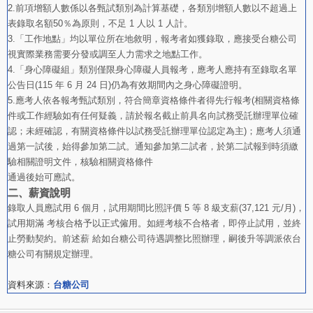
2.前項增額人數係以各甄試類別為計算基礎，各類別增額人數以不超過上
表錄取名額50％為原則，不足 1 人以 1 人計。
3.「工作地點」均以單位所在地敘明，報考者如獲錄取，應接受台糖公司
視實際業務需要分發或調至人力需求之地點工作。
4.「身心障礙組」類別僅限身心障礙人員報考，應考人應持有至錄取名單
公告日(115 年 6 月 24 日)仍為有效期間內之身心障礙證明。
5.應考人依各報考甄試類別，符合簡章資格條件者得先行報考(相關資格條
件或工作經驗如有任何疑義，請於報名截止前具名向試務受託辦理單位確
認；未經確認，有關資格條件以試務受託辦理單位認定為主)；應考人須通
過第一試後，始得參加第二試。通知參加第二試者，於第二試報到時須繳
驗相關證明文件，核驗相關資格條件
通過後始可應試。
二、
薪資說明
錄取人員應試用 6 個月，試用期間比照評價 5 等 8 級支薪(37,121 元/月)，
試用期滿 考核合格予以正式僱用。如經考核不合格者，即停止試用，並終
止勞動契約。前述薪 給如台糖公司待遇調整比照辦理，嗣後升等調派依台
糖公司有關規定辦理。
資料來源：
台糖公司