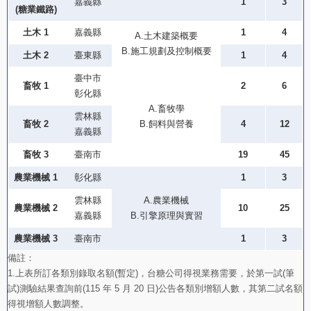
嘉義縣
1
3
(糖業鐵路)
土木 1
嘉義縣
1
4
A.土木建築概要
B.施工規劃及控制概要
土木 2
臺東縣
1
4
臺中市
畜牧 1
2
6
彰化縣
A.畜牧學
雲林縣
畜牧 2
B.飼料與營養
4
12
嘉義縣
畜牧
3
臺南市
19
45
農業機械 1
彰化縣
1
3
雲林縣
A.農業機械
農業機械 2
10
25
嘉義縣
B.引擎原理與實習
農業機械 3
臺南市
1
3
備註：
1.上表所訂各類別錄取名額(暫定)，台糖公司得視業務需要，於第一試(筆
試)測驗結果查詢前(115 年 5 月 20 日)公告各類別增額人數，其第二試名額
得視增額人數調整。