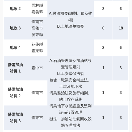
雲林縣
地政 2
2
6
嘉義縣
A.民法概要(總則、債及物
權)
臺南市
B.土地法規概要
地政 3
高雄市
6
18
屏東縣
花蓮縣
地政 4
2
6
臺東縣
A.石油管理法及加油站設
儲備加油
置管理規則
臺中市
1
3
站長 1
B.工安環保法規
包含：職業安全衛生法、
土壤及地下水
儲備加油
臺南市
1
3
污染整治法及施行細則、
站長
2
防止貯存系統
污染地下水體設施及監測
設備設置管理
儲備加油
臺東市
1
3
辦法、加油站油氣回收設
站長
3
施管理辦法