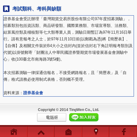
考試類科、考科與缺額
證券基金會受託辦理「臺灣期貨交易所股份有限公司97年度招募測驗」，
招募類別包括資訊類、商品研發類、國際業務類、市場宣導類、法務類、
結算風控類及稽核類等七大類專業人員，測驗日期暫訂為97年11月16日舉
行。請有意報考之人士，於97年11月10日前(以郵戳為憑)將【簡歷表】、
【自傳】及相關文件裝於B4大小之信封內(並於信封右下角註明報考類別及
代號)以掛號郵寄「財團法人中華民國證券暨期貨市場發展基金會測驗中
心」收(100臺北市南海路3號5樓)。
本次招募測驗一律採通信報名，不接受網路報名，且「簡歷表」及「自
傳」格式請務必使用制式表格，否則概不受理。
資料來源：
證券基金會
Copyright © 2014 TingWen Co., Ltd.