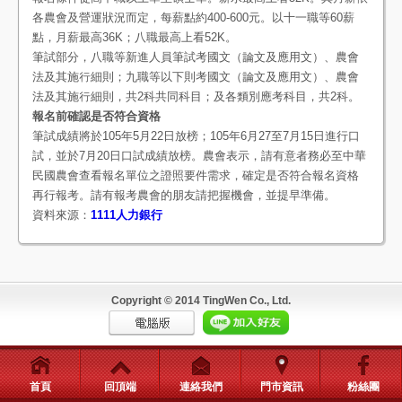
各農會及營運狀況而定，每薪點約400-600元。以十一職等60薪
點，月薪最高36K；八職最高上看52K。
筆試部分，八職等新進人員筆試考國文（論文及應用文）、農會
法及其施行細則；九職等以下則考國文（論文及應用文）、農會
法及其施行細則，共2科共同科目；及各類別應考科目，共2科。
報名前確認是否符合資格
筆試成績將於105年5月22日放榜；105年6月27至7月15日進行口
試，並於7月20日口試成績放榜。農會表示，請有意者務必至中華
民國農會查看報名單位之證照要件需求，確定是否符合報名資格
再行報考。請有報考農會的朋友請把握機會，並提早準備。
資料來源：
1111人力銀行
Copyright © 2014 TingWen Co., Ltd.
首頁
回頂端
連絡我們
門市資訊
粉絲團