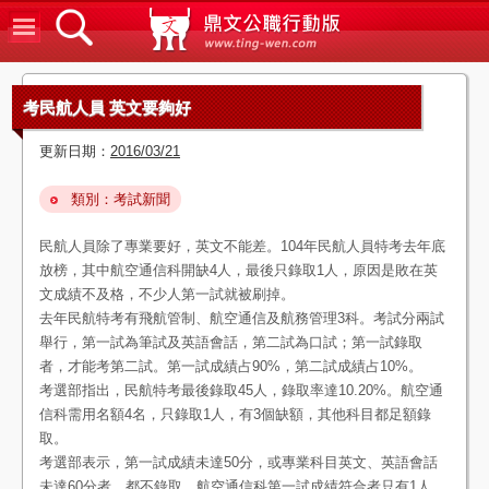
鼎文公
考民航人員 英文要夠好
更新日期：
2016/03/21
類別：考試新聞
民航人員除了專業要好，英文不能差。104年民航人員特考去年底
放榜，其中航空通信科開缺4人，最後只錄取1人，原因是敗在英
文成績不及格，不少人第一試就被刷掉。
去年民航特考有飛航管制、航空通信及航務管理3科。考試分兩試
舉行，第一試為筆試及英語會話，第二試為口試；第一試錄取
者，才能考第二試。第一試成績占90%，第二試成績占10%。
考選部指出，民航特考最後錄取45人，錄取率達10.20%。航空通
信科需用名額4名，只錄取1人，有3個缺額，其他科目都足額錄
取。
考選部表示，第一試成績未達50分，或專業科目英文、英語會話
未達60分者，都不錄取。航空通信科第一試成績符合者只有1人，