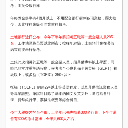
考，由於公股行庫
年終獎金多半有4個月以上，不用配合銀行衝刺各項業務，壓力較
少，因此往往會吸引同業前往報考。
土地銀行近日公布，今年下半年將招考五職等一般金融人員205
名
，工作地區為苗栗以北縣市；按往年經驗，土銀預計會在暑假
結束前後舉行招考。
土銀此次招募的五職等一般金融人員，須具備專科以上學歷，同
時也非常注重英語程度，報考者至少應具備全民英檢（GEPT）初
級以上，或多益（TOEIC）350+以上
托福（TOEFL）網路29+以上等英語程度，以及具備信託業務人員
等專業證照。筆試科目除了基本的國文及英文外，還包括會計
學、貨幣銀行學、票據法概要等綜合科目。
今年大舉徵才的台企銀，上半年已先先招募300名行員，下半年還
會有300名徵才需求，全年共600人左右。