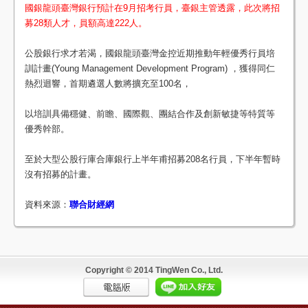
國銀龍頭臺灣銀行預計在9月招考行員，臺銀主管透露，此次將招
募28類人才，員額高達222人。
公股銀行求才若渴，國銀龍頭臺灣金控近期推動年輕優秀行員培
訓計畫(Young Management Development Program) ，獲得同仁
熱烈迴響，首期遴選人數將擴充至100名，
以培訓具備穩健、前瞻、國際觀、團結合作及創新敏捷等特質等
優秀幹部。
至於大型公股行庫合庫銀行上半年甫招募208名行員，下半年暫時
沒有招募的計畫。
資料來源：
聯合財經網
Copyright © 2014 TingWen Co., Ltd.