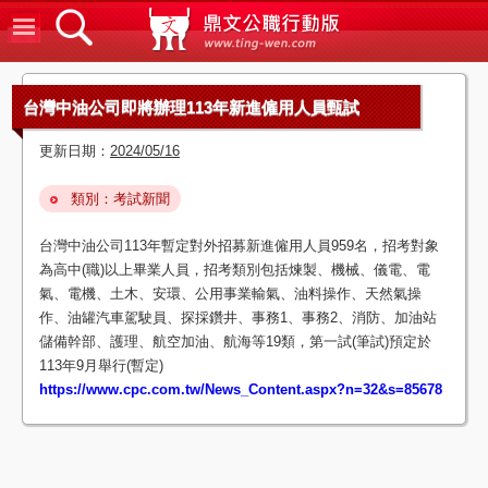
鼎文公
台灣中油公司即將辦理113年新進僱用人員甄試
更新日期：
2024/05/16
類別：考試新聞
台灣中油公司113年暫定對外招募新進僱用人員959名，招考對象
為高中(職)以上畢業人員，招考類別包括煉製、機械、儀電、電
氣、電機、土木、安環、公用事業輸氣、油料操作、天然氣操
作、油罐汽車駕駛員、探採鑽井、事務1、事務2、消防、加油站
儲備幹部、護理、航空加油、航海等19類，第一試(筆試)預定於
113年9月舉行(暫定)
https://www.cpc.com.tw/News_Content.aspx?n=32&s=85678