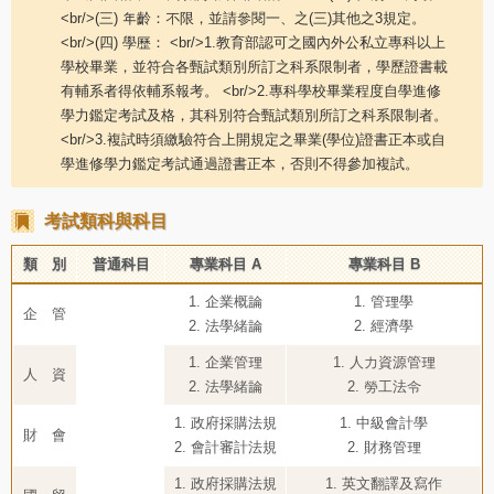
<br/>(三) 年齡：不限，並請參閱一、之(三)其他之3規定。
<br/>(四) 學歷： <br/>1.教育部認可之國內外公私立專科以上
學校畢業，並符合各甄試類別所訂之科系限制者，學歷證書載
有輔系者得依輔系報考。 <br/>2.專科學校畢業程度自學進修
學力鑑定考試及格，其科別符合甄試類別所訂之科系限制者。
<br/>3.複試時須繳驗符合上開規定之畢業(學位)證書正本或自
學進修學力鑑定考試通過證書正本，否則不得參加複試。
考試類科與科目
類 別
普通科目
專業科目 A
專業科目 B
1. 企業概論
1. 管理學
企 管
2. 法學緒論
2. 經濟學
1. 企業管理
1. 人力資源管理
人 資
2. 法學緒論
2. 勞工法令
1. 政府採購法規
1. 中級會計學
財 會
2. 會計審計法規
2. 財務管理
1. 政府採購法規
1. 英文翻譯及寫作