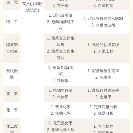
儀 電
英文(採測驗
2. 電子學
2. 自動控制
式試題)
1. 環化及環微
1. 環境管理與空污防制
環 工
2. 廢棄物清理工
2. 水處理技術
程
1. 職業安全衛生
職業安
法規
1. 風險評估與管理
全衛生
2. 職業安全衛生
2. 人因工程
管理
1. 家畜各論(猪
畜牧獸
1. 家畜解剖生理學
學)
醫
2. 免疫學
2. 猪病學
1. 植物生理學
1. 農場經營管理學
農 業
2. 作物學
2. 土壤學
1. 普通化學
1. 定性定量分析
化 學
2. 無機化學
2. 儀器分析
1. 化工熱力學
化工製
1. 單元操作
2. 化學反應工程
程
2. 輸送現象