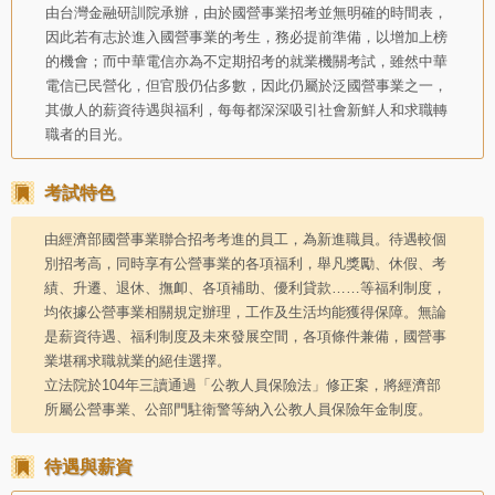
由台灣金融研訓院承辦，由於國營事業招考並無明確的時間表，
因此若有志於進入國營事業的考生，務必提前準備，以增加上榜
的機會；而中華電信亦為不定期招考的就業機關考試，雖然中華
電信已民營化，但官股仍佔多數，因此仍屬於泛國營事業之一，
其傲人的薪資待遇與福利，每每都深深吸引社會新鮮人和求職轉
職者的目光。
考試特色
由經濟部國營事業聯合招考考進的員工，為新進職員。待遇較個
別招考高，同時享有公營事業的各項福利，舉凡獎勵、休假、考
績、升遷、退休、撫卹、各項補助、優利貸款……等福利制度，
均依據公營事業相關規定辦理，工作及生活均能獲得保障。無論
是薪資待遇、福利制度及未來發展空間，各項條件兼備，國營事
業堪稱求職就業的絕佳選擇。
立法院於104年三讀通過「公教人員保險法」修正案，將經濟部
所屬公營事業、公部門駐衛警等納入公教人員保險年金制度。
待遇與薪資