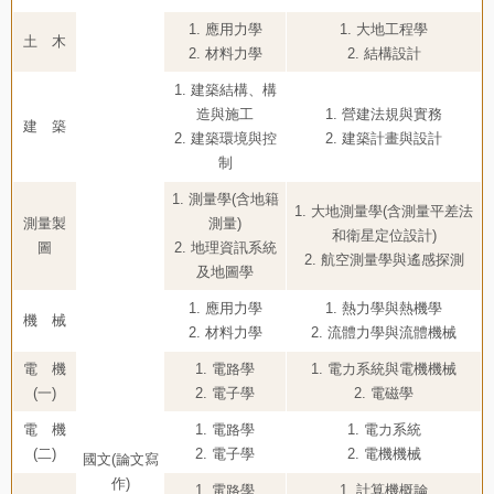
1. 應用力學
1. 大地工程學
土 木
2. 材料力學
2. 結構設計
1. 建築結構、構
造與施工
1. 營建法規與實務
建 築
2. 建築環境與控
2. 建築計畫與設計
制
1. 測量學(含地籍
1. 大地測量學(含測量平差法
測量製
測量)
和衛星定位設計)
圖
2. 地理資訊系統
2. 航空測量學與遙感探測
及地圖學
1. 應用力學
1. 熱力學與熱機學
機 械
2. 材料力學
2. 流體力學與流體機械
電 機
1. 電路學
1. 電力系統與電機機械
(一)
2. 電子學
2. 電磁學
電 機
1. 電路學
1. 電力系統
(二)
2. 電子學
2. 電機機械
國文(論文寫
作)
1. 電路學
1. 計算機概論