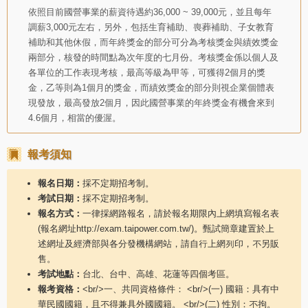
依照目前國營事業的薪資待遇約36,000 ~ 39,000元，並且每年
調薪3,000元左右，另外，包括生育補助、喪葬補助、子女教育
補助和其他休假，而年終獎金的部分可分為考核獎金與績效獎金
兩部分，核發的時間點為次年度的七月份。考核獎金係以個人及
各單位的工作表現考核，最高等級為甲等，可獲得2個月的獎
金，乙等則為1個月的獎金，而績效獎金的部分則視企業個體表
現發放，最高發放2個月，因此國營事業的年終獎金有機會來到
4.6個月，相當的優渥。
報考須知
報名日期：
採不定期招考制。
考試日期：
採不定期招考制。
報名方式：
一律採網路報名，請於報名期限內上網填寫報名表
(報名網址http://exam.taipower.com.tw/)。甄試簡章建置於上
述網址及經濟部與各分發機構網站，請自行上網列印，不另販
售。
考試地點：
台北、台中、高雄、花蓮等四個考區。
報考資格：
<br/>一、共同資格條件： <br/>(一) 國籍：具有中
華民國國籍，且不得兼具外國國籍。 <br/>(二) 性別：不拘。