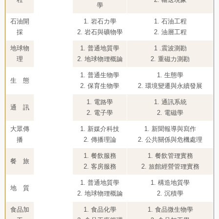
學
石油開
1. 岩石力學
1. 石油工程
採
2. 岩石與礦物學
2. 油層工程
地球物
1. 普通地質學
1 .震波測勘
理
2. 地球物理概論
2. 重磁力測勘
1. 普通生物學
1. 生態學
生 態
2. 保育生物學
2. 環境變遷與永續發展
1. 電路學
1. 通訊系統
通 訊
2. 電子學
2. 電磁學
大眾傳
1. 新媒介科技
1. 新聞報導與寫作
播
2. 傳播理論
2. 公共關係與危機處理
1. 餐飲服務
1. 餐飲管理實務
餐 旅
2. 客房服務
2. 旅館經營管理實務
1. 普通地質學
1. 構造地質學
地 質
2. 地球物理概論
2. 沉積學
食品加
1. 食品化學
1. 食品微生物學