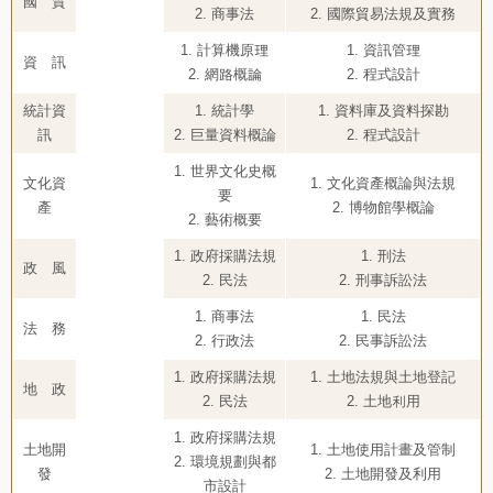
國 貿
2. 商事法
2. 國際貿易法規及實務
1. 計算機原理
1. 資訊管理
資 訊
2. 網路概論
2. 程式設計
統計資
1. 統計學
1. 資料庫及資料探勘
訊
2. 巨量資料概論
2. 程式設計
1. 世界文化史概
文化資
1. 文化資產概論與法規
要
產
2. 博物館學概論
2. 藝術概要
1. 政府採購法規
1. 刑法
政 風
2. 民法
2. 刑事訴訟法
1. 商事法
1. 民法
法 務
2. 行政法
2. 民事訴訟法
1. 政府採購法規
1. 土地法規與土地登記
地 政
2. 民法
2. 土地利用
1. 政府採購法規
土地開
1. 土地使用計畫及管制
2. 環境規劃與都
發
2. 土地開發及利用
市設計