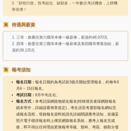
3.「財稅行政」投考組合、缺額多，一年數次考試機會，上榜機
率倍增！
待遇與薪資
1. 三等：敘薦任第六職等本俸一級薪俸，薪資約48,970元
2. 四等：敘委任第三職等本俸一級薪俸及第四職等專業加給，薪
資約39,125元
報考須知
報名日期：
報名日期約為考試前3個月開始受理報名，約每年6
月6 ~ 15日報名。
考試日期：
9月中旬左右。
報名方式：
本考試採網路無紙化報名(特殊情況者採網路報名
紙本寄件，詳細請看簡章規定)，考生須至考選部報名網站完
成報名流程，登錄報名資料前請先詳細閱讀應考須知，並備妥
照片電子檔供報名時上傳至網路報名系統，應考人報名完成
後，即不得以任何理由更換報考等級、類科、考區、錄取分發