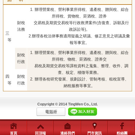
1. 辦理營業稅、營利事業所得稅、遺產稅、贈與稅、綜合
所得稅、貨物稅、菸酒稅、證券
財稅
交易稅及期貨交易稅等行政救濟案件(含復查、訴願及行
法務
政訴訟等)。
三
2.辦理各稅法律事務適用疑義之研議、修正意見之研議及彙
等
報等事宜。
1. 辦理營業稅、營利事業所得稅、遺產稅、贈與稅、綜合
財稅
所得稅、物稅、菸酒稅、證券交
行政
易稅及期貨交易稅等課稅資料之蒐集、整理、收件、調
查、核定、稽徵等業務。
四
財稅
2. 辦理各稅研究發展、規劃設計、管制考核、租稅宣導、
等
行政
納稅服務等事宜。
Copyright © 2014 TingWen Co., Ltd.
首頁
回頂端
連絡我們
門市資訊
粉絲團