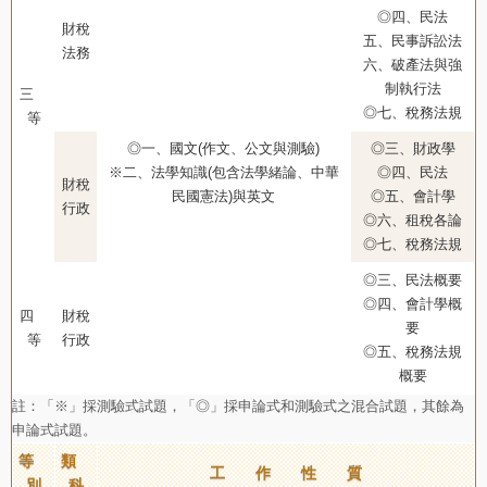
◎四、民法
財稅
五、民事訴訟法
法務
六、破產法與強
制執行法
三
◎七、稅務法規
等
◎一、國文(作文、公文與測驗)
◎三、財政學
※二、法學知識(包含法學緒論、中華
◎四、民法
財稅
民國憲法)與英文
◎五、會計學
行政
◎六、租稅各論
◎七、稅務法規
◎三、民法概要
◎四、會計學概
四
財稅
要
等
行政
◎五、稅務法規
概要
註：「※」採測驗式試題，「◎」採申論式和測驗式之混合試題，其餘為
申論式試題。
等
類
工 作 性 質
別
科