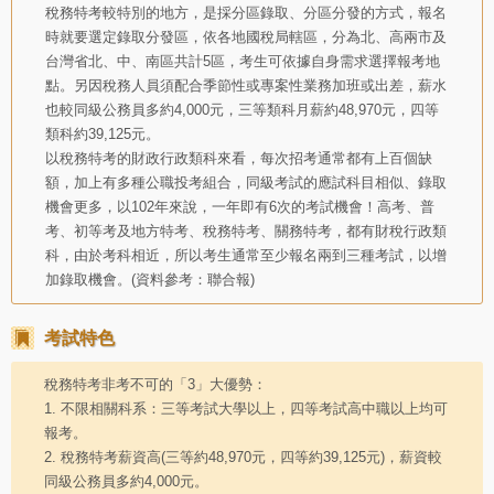
稅務特考較特別的地方，是採分區錄取、分區分發的方式，報名
時就要選定錄取分發區，依各地國稅局轄區，分為北、高兩市及
台灣省北、中、南區共計5區，考生可依據自身需求選擇報考地
點。另因稅務人員須配合季節性或專案性業務加班或出差，薪水
也較同級公務員多約4,000元，三等類科月薪約48,970元，四等
類科約39,125元。
以稅務特考的財政行政類科來看，每次招考通常都有上百個缺
額，加上有多種公職投考組合，同級考試的應試科目相似、錄取
機會更多，以102年來說，一年即有6次的考試機會！高考、普
考、初等考及地方特考、稅務特考、關務特考，都有財稅行政類
科，由於考科相近，所以考生通常至少報名兩到三種考試，以增
加錄取機會。(資料參考：聯合報)
考試特色
稅務特考非考不可的「3」大優勢：
1. 不限相關科系：三等考試大學以上，四等考試高中職以上均可
報考。
2. 稅務特考薪資高(三等約48,970元，四等約39,125元)，薪資較
同級公務員多約4,000元。