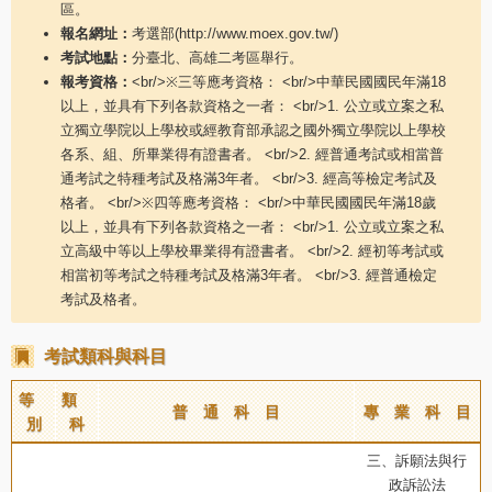
區。
報名網址：
考選部(http://www.moex.gov.tw/)
考試地點：
分臺北、高雄二考區舉行。
報考資格：
<br/>※三等應考資格： <br/>中華民國國民年滿18
以上，並具有下列各款資格之一者： <br/>1. 公立或立案之私
立獨立學院以上學校或經教育部承認之國外獨立學院以上學校
各系、組、所畢業得有證書者。 <br/>2. 經普通考試或相當普
通考試之特種考試及格滿3年者。 <br/>3. 經高等檢定考試及
格者。 <br/>※四等應考資格： <br/>中華民國國民年滿18歲
以上，並具有下列各款資格之一者： <br/>1. 公立或立案之私
立高級中等以上學校畢業得有證書者。 <br/>2. 經初等考試或
相當初等考試之特種考試及格滿3年者。 <br/>3. 經普通檢定
考試及格者。
考試類科與科目
等
類
普 通 科 目
專 業 科 目
別
科
三、訴願法與行
政訴訟法