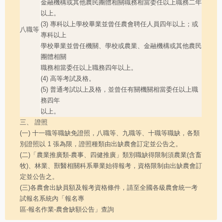
金融機構或其他農民團體相關職務相當委任以上職務二年
以上。
(3) 專科以上學校畢業並曾任農會聘任人員四年以上；或
八職等
專科以上
學校畢業並曾任機關、學校或農業、金融機構或其他農民
團體相關
職務相當委任以上職務四年以上。
(4) 高等考試及格。
(5) 普通考試以上及格，並曾任有關機關相當委任以上職
務四年
以上。
三、 證照
(一) 十一職等職缺免證照，八職等、九職等、十職等職缺，各類
別證照以 1 張為限，證照種類由出缺農會訂定並公告之。
(二)「農業推廣類-農事、四健推廣」類別職缺得限制須農業(含畜
牧)、林業、獸醫相關科系畢業始得報考，資格限制由出缺農會訂
定並公告之。
(三)各農會出缺員額及報考資格條件，請至全國各級農會統一考
試報名系統內「報名專
區-報名作業-農會缺額公告」查詢