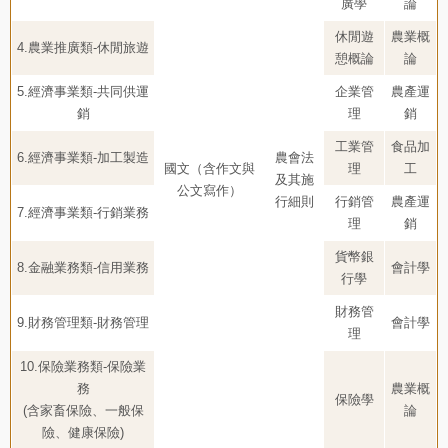
廣學
論
休閒遊
農業概
4.農業推廣類-休閒旅遊
憩概論
論
5.經濟事業類-共同供運
企業管
農產運
銷
理
銷
工業管
食品加
6.經濟事業類-加工製造
農會法
國文（含作文與
理
工
及其施
公文寫作）
行細則
行銷管
農產運
7.經濟事業類-行銷業務
理
銷
貨幣銀
8.金融業務類-信用業務
會計學
行學
財務管
9.財務管理類-財務管理
會計學
理
10.保險業務類-保險業
務
農業概
保險學
(含家畜保險、一般保
論
險、健康保險)