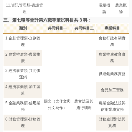
11.資訊管理類-資訊管
電腦概
農業概
理
論
論
三、第七職等晉升第六職等筆試科目共 3 科：
類別
共同科目一
共同科目二
專業科目
1.企劃管理類-企劃管
會務行政有關實
理
務
2.農業推廣類-農業推
農業推廣教育實
廣
務
3.經濟事業類-共同供
供運銷業務實務
運銷
4.經濟事業類-加工製
食品加工實務
造
國文（含作文與
農會法及其
5.金融業務類-信用業
農業金融法規與
公文寫作）
施行細則
務
信用業務實務
6.財務管理類-財務管
財務處理辦法與
理
實務