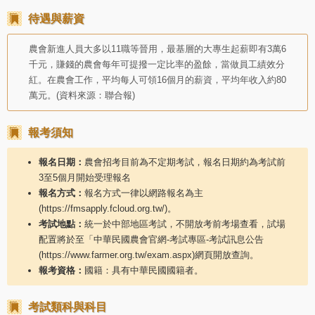
待遇與薪資
農會新進人員大多以11職等晉用，最基層的大專生起薪即有3萬6
千元，賺錢的農會每年可提撥一定比率的盈餘，當做員工績效分
紅。在農會工作，平均每人可領16個月的薪資，平均年收入約80
萬元。(資料來源：聯合報)
報考須知
報名日期：
農會招考目前為不定期考試，報名日期約為考試前
3至5個月開始受理報名
報名方式：
報名方式一律以網路報名為主
(https://fmsapply.fcloud.org.tw/)。
考試地點：
統一於中部地區考試，不開放考前考場查看，試場
配置將於至「中華民國農會官網-考試專區-考試訊息公告
(https://www.farmer.org.tw/exam.aspx)網頁開放查詢。
報考資格：
國籍：具有中華民國國籍者。
考試類科與科目