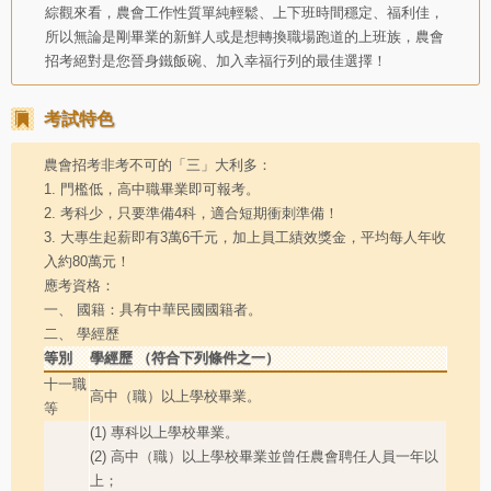
綜觀來看，農會工作性質單純輕鬆、上下班時間穩定、福利佳，
所以無論是剛畢業的新鮮人或是想轉換職場跑道的上班族，農會
招考絕對是您晉身鐵飯碗、加入幸福行列的最佳選擇！
考試特色
農會招考非考不可的「三」大利多：
1. 門檻低，高中職畢業即可報考。
2. 考科少，只要準備4科，適合短期衝刺準備！
3. 大專生起薪即有3萬6千元，加上員工績效獎金，平均每人年收
入約80萬元！
應考資格：
一、 國籍：具有中華民國國籍者。
二、 學經歷
等別
學經歷 （符合下列條件之一）
十一職
高中（職）以上學校畢業。
等
(1) 專科以上學校畢業。
(2) 高中（職）以上學校畢業並曾任農會聘任人員一年以
上；