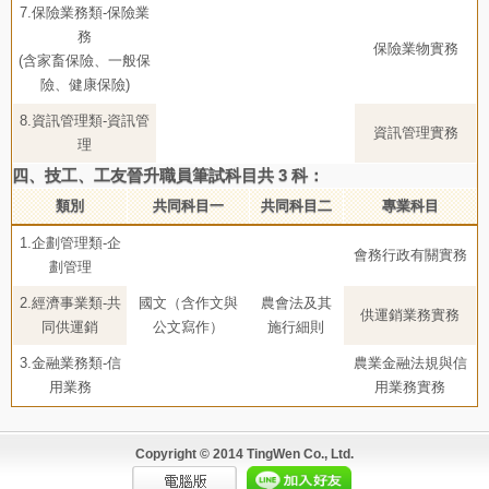
7.保險業務類-保險業
務
保險業物實務
(含家畜保險、一般保
險、健康保險)
8.資訊管理類-資訊管
資訊管理實務
理
四、技工、工友晉升職員筆試科目共 3 科：
類別
共同科目一
共同科目二
專業科目
1.企劃管理類-企
會務行政有關實務
劃管理
2.經濟事業類-共
國文（含作文與
農會法及其
供運銷業務實務
同供運銷
公文寫作）
施行細則
3.金融業務類-信
農業金融法規與信
用業務
用業務實務
Copyright © 2014 TingWen Co., Ltd.