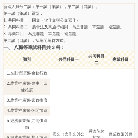
新進人員分二試：第一試（筆試），第二試（口試）。
第一試（筆試）題型：
1. 共同科目一：國文（含作文與公文寫作）
2. 共同科目二：農會法及其施行細則，為是非題、單選題、複選題。
3. 專業科目：為是非題、單選題、複選題。
第二試（口試）：採統問統答方式。
一、 八職等筆試科目共 3 科：
共同科目
類別
共同科目一
專業科目
二
1.企劃管理類-會務行政
2.農業推廣類-農事、四
健推廣
3.農業推廣類-家政推廣
4.農業推廣類-休閒旅遊
5.經濟事業類-共同供運
銷
農會法及
國文（含作文與公
農業政策與農
6.經濟事業類-加工製造
其施