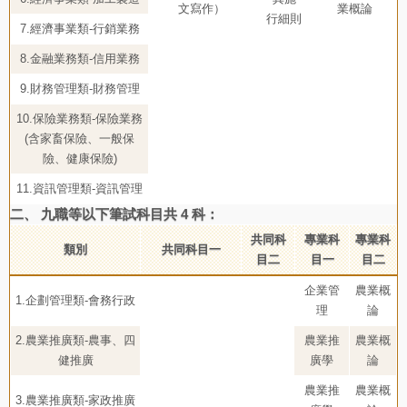
文寫作）
業概論
行細則
7.經濟事業類-行銷業務
8.金融業務類-信用業務
9.財務管理類-財務管理
10.保險業務類-保險業務
(含家畜保險、一般保
險、健康保險)
11.資訊管理類-資訊管理
二、 九職等以下筆試科目共 4 科：
共同科
專業科
專業科
類別
共同科目一
目二
目一
目二
企業管
農業概
1.企劃管理類-會務行政
理
論
2.農業推廣類-農事、四
農業推
農業概
健推廣
廣學
論
農業推
農業概
3.農業推廣類-家政推廣