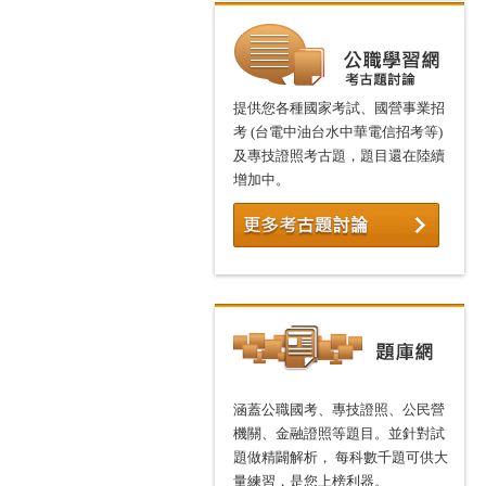
提供您各種國家考試、國營事業招
考 (台電中油台水中華電信招考等)
及專技證照考古題，題目還在陸續
增加中。
涵蓋公職國考、專技證照、公民營
機關、金融證照等題目。並針對試
題做精闢解析， 每科數千題可供大
量練習，是您上榜利器。