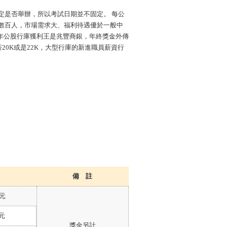
定是否舉辦，所以考試日期並不固定。 每公
數百人，市場需求大、福利待遇優於一般中
5年公股行庫獲利王是兆豐商銀，年終獎金外傳
20K或是22K，大型行庫的新進職員薪資行
備 註
 元
 元
獎金另計