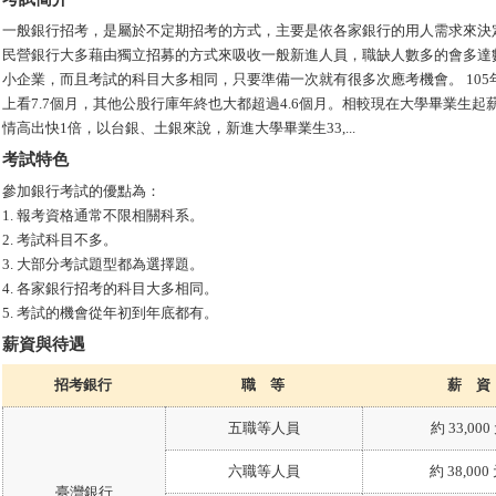
一般銀行招考，是屬於不定期招考的方式，主要是依各家銀行的用人需求來決
民營銀行大多藉由獨立招募的方式來吸收一般新進人員，職缺人數多的會多達
小企業，而且考試的科目大多相同，只要準備一次就有很多次應考機會。 10
上看7.7個月，其他公股行庫年終也大都超過4.6個月。相較現在大學畢業生起薪
情高出快1倍，以台銀、土銀來說，新進大學畢業生33,...
考試特色
參加銀行考試的優點為：
1. 報考資格通常不限相關科系。
2. 考試科目不多。
3. 大部分考試題型都為選擇題。
4. 各家銀行招考的科目大多相同。
5. 考試的機會從年初到年底都有。
薪資與待遇
招考銀行
職 等
薪 資
五職等人員
約 33,000
六職等人員
約 38,000
臺灣銀行