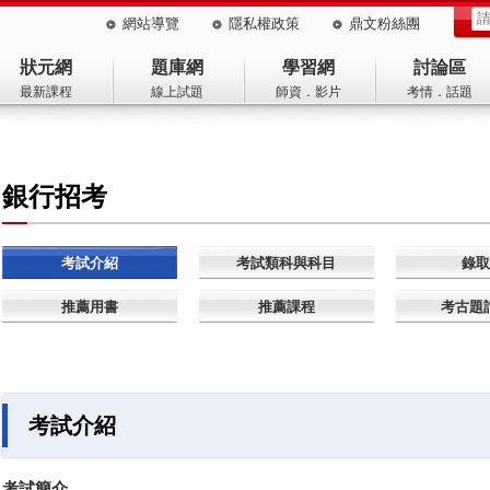
網站導覽
隱私權政策
鼎文粉絲團
狀元網
題庫網
學習網
討論區
最新課程
線上試題
師資．影片
考情．話題
銀行招考
考試介紹
考試類科與科目
錄取
推薦用書
推薦課程
考古題
考試介紹
考試簡介