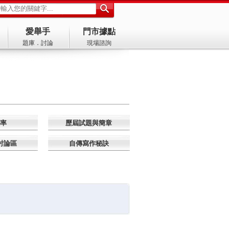
愛舉手
門市據點
題庫．討論
現場諮詢
率
歷屆試題與簡章
討論區
自傳寫作秘訣