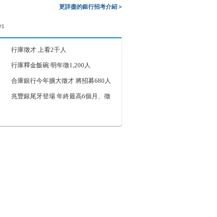
更詳盡的銀行招考介紹＞
行庫徵才 上看2千人
行庫釋金飯碗 明年徵1,200人
合庫銀行今年擴大徵才 將招募680人
兆豐銀尾牙登場 年終最高6個月、徵