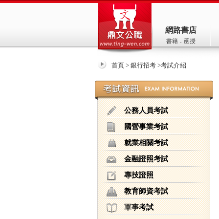
公職入口網-鼎文公職
網路書店
書籍．函授
首頁
>
銀行招考
>
考試介紹
公務人員考試
國營事業考試
就業相關考試
金融證照考試
專技證照
教育師資考試
軍事考試