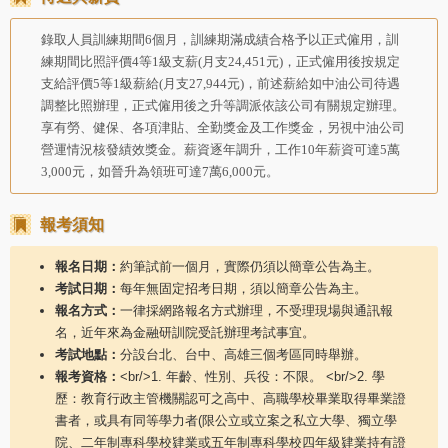
錄取人員訓練期間
6
個月，訓練期滿成績合格予以正式僱用，訓
練期間比照評價
4
等
1
級支薪
(
月支
24,451
元
)
，正式僱用後按規定
支給評價
5
等
1
級薪給
(
月支
27,944
元
)
，前述薪給如中油公司待遇
調整比照辦理，正式僱用後之升等調派依該公司有關規定辦理。
享有勞、健保、各項津貼、全勤獎金及工作獎金，另視中油公司
營運情況核發績效獎金。薪資逐年調升，工作
10
年薪資可達
5
萬
3,000
元，如晉升為領班可達
7
萬
6,000
元。
報考須知
報名日期：
約筆試前一個月，實際仍須以簡章公告為主。
考試日期：
每年無固定招考日期，須以簡章公告為主。
報名方式：
一律採網路報名方式辦理，不受理現場與通訊報
名，近年來為金融研訓院受託辦理考試事宜。
考試地點：
分設台北、台中、高雄三個考區同時舉辦。
報考資格：
<br/>1. 年齡、性別、兵役：不限。 <br/>2. 學
歷：教育行政主管機關認可之高中、高職學校畢業取得畢業證
書者，或具有同等學力者(限公立或立案之私立大學、獨立學
院、二年制專科學校肄業或五年制專科學校四年級肄業持有證