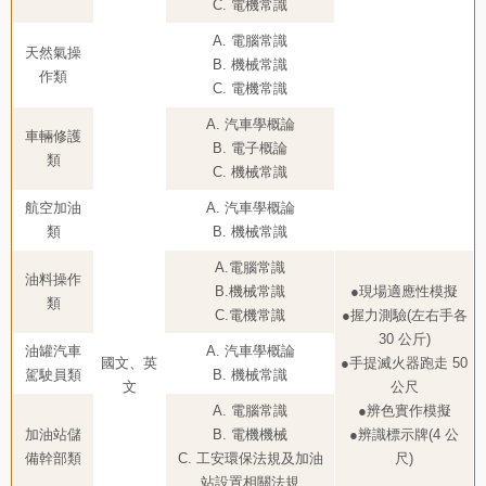
C. 電機常識
A. 電腦常識
天然氣操
B. 機械常識
作類
C. 電機常識
A. 汽車學概論
車輛修護
B. 電子概論
類
C. 機械常識
航空加油
A. 汽車學概論
類
B. 機械常識
A.電腦常識
油料操作
B.機械常識
●現場適應性模擬
類
C.電機常識
●握力測驗(左右手各
30 公斤)
油罐汽車
A. 汽車學概論
國文、英
●手提滅火器跑走 50
駕駛員類
B. 機械常識
文
公尺
A. 電腦常識
●辨色實作模擬
加油站儲
B. 電機機械
●辨識標示牌(4 公
備幹部類
C. 工安環保法規及加油
尺)
站設置相關法規