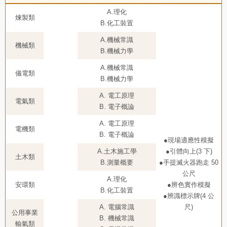
A.理化
煉製類
B.化工裝置
A.機械常識
機械類
B.機械力學
A.機械常識
儀電類
B.機械力學
A. 電工原理
電氣類
B. 電子概論
A. 電工原理
電機類
B. 電子概論
●現場適應性模擬
A.土木施工學
●引體向上(3 下)
土木類
B.測量概要
●手提滅火器跑走 50
公尺
A.理化
安環類
●辨色實作模擬
B.化工裝置
●辨識標示牌(4 公
A. 電腦常識
尺)
公用事業
B. 機械常識
輸氣類