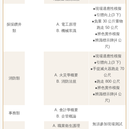
●現場適應性模擬
●引體向上(3 下)
●負重 30 公斤重物
探採鑽井
A. 電工原理
跑走 50 公尺
類
B. 機械常識
●辨色實作模擬
●辨識標示牌(4 公
尺)
●現場適應性模擬
●引體向上(3 下)
●手提滅火器跑走 70
A. 火災學概要
公尺
消防類
B. 消防法規
●跑走 800 公尺
●辨色實作模擬
●辨識標示牌(4 公
尺)
A. 會計學概要
事務類
B. 企管概論
無須參加現場測試
A. 職業衛生護理