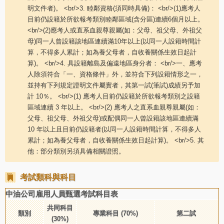
明文件者)。 <br/>3. 睦鄰資格(須同時具備)： <br/>(1)應考人
目前仍設籍於所欲報考類別睦鄰區域(含分區)連續6個月以上。
<br/>(2)應考人或直系血親尊親屬(如：父母、祖父母、外祖父
母)同一人曾設籍該地區連續滿10年以上(以同一人設籍時間計
算，不得多人累計；如為養父母者，自收養關係生效日起計
算)。 <br/>4. 具設籍離島及偏遠地區身分者： <br/>一、應考
人除須符合「一、資格條件」外，並符合下列設籍情形之一，
並持有下列規定證明文件屬實者，其第一試(筆試)成績另予加
計 10％。 <br/>(1) 應考人目前仍設籍於所欲報考類別之設籍
區域連續 3 年以上。 <br/>(2) 應考人之直系血親尊親屬(如：
父母、祖父母、外祖父母)或配偶同一人曾設籍該地區連續滿
10 年以上且目前仍設籍者(以同一人設籍時間計算，不得多人
累計；如為養父母者，自收養關係生效日起計算)。 <br/>5. 其
他：部分類別另須具備相關證照。
考試類科與科目
中油公司雇用人員甄選考試科目表
共同科目
類別
專業科目
(70%)
第二試
(30%)