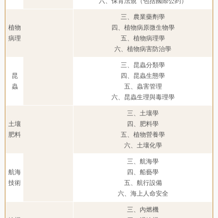
六、保育法規（包括國際公約）
三、農業藥劑學
植物
四、植物病原微生物學
病理
五、植物病理學
六、植物病害防治學
三、昆蟲分類學
昆
四、昆蟲生態學
蟲
五、蟲害管理
六、昆蟲生理與毒理學
三、土壤學
土壤
四、肥料學
肥料
五、植物營養學
六、土壤化學
三、航海學
航海
四、船藝學
技術
五、航行設備
六、海上人命安全
三、內燃機