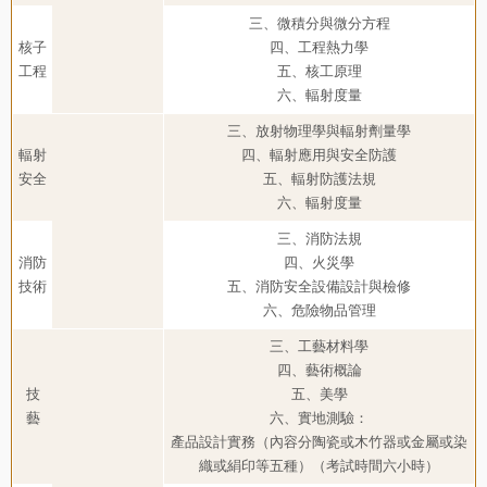
三、微積分與微分方程
核子
四、工程熱力學
工程
五、核工原理
六、輻射度量
三、放射物理學與輻射劑量學
輻射
四、輻射應用與安全防護
安全
五、輻射防護法規
六、輻射度量
三、消防法規
消防
四、火災學
技術
五、消防安全設備設計與檢修
六、危險物品管理
三、工藝材料學
四、藝術概論
技
五、美學
藝
六、實地測驗：
產品設計實務（內容分陶瓷或木竹器或金屬或染
織或絹印等五種）（考試時間六小時）