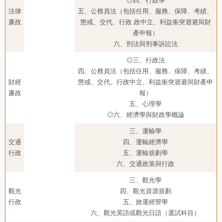
◎四、行政學
法律
五、公務員法（包括任用、服務、保障、考績、
廉政
懲戒、交代、行政 政中立、利益衝突迴避與財
產申報）
六、刑法與刑事訴訟法
◎三、行政法
四、公務員法（包括任用、服務、保障、考績、
財經
懲戒、交代、行政中立、利益衝突迴避與財產申
廉政
報）
五、心理學
◎六、經濟學與財政學概論
三、運輸學
交通
四、運輸經濟學
行政
五、運輸規劃學
六、交通政策與行政
三、觀光學
觀光
四、觀光資源規劃
行政
五、旅運經營學
六、觀光英語或觀光日語（選試科目）