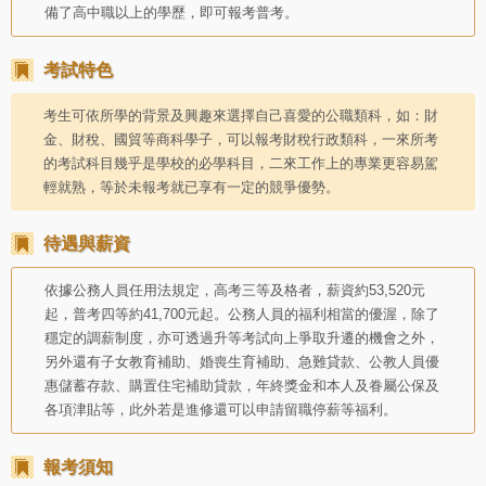
備了高中職以上的學歷，即可報考普考。
考試特色
考生可依所學的背景及興趣來選擇自己喜愛的公職類科，如：財
金、財稅、國貿等商科學子，可以報考財稅行政類科，一來所考
的考試科目幾乎是學校的必學科目，二來工作上的專業更容易駕
輕就熟，等於未報考就已享有一定的競爭優勢。
待遇與薪資
依據公務人員任用法規定，高考三等及格者，薪資約53,520元
起，普考四等約41,700元起。公務人員的福利相當的優渥，除了
穩定的調薪制度，亦可透過升等考試向上爭取升遷的機會之外，
另外還有子女教育補助、婚喪生育補助、急難貸款、公教人員優
惠儲蓄存款、購置住宅補助貸款，年終獎金和本人及眷屬公保及
各項津貼等，此外若是進修還可以申請留職停薪等福利。
報考須知