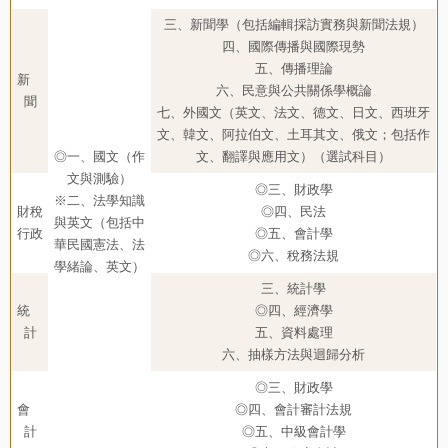
三、新聞學（包括編輯採訪實務與新聞法規）
四、國際傳播與國際現勢
五、傳播理論
新
六、民意與公共關係學概論
聞
七、外國文（英文、法文、德文、日文、西班牙
文、韓文、阿拉伯文、土耳其文、俄文；包括作
◎一、國文（作
文、翻譯與應用文）（選試科目）
文與測驗）
◎三、財政學
※二、法學知識
財稅
◎四、民法
與英文（包括中
行政
◎五、會計學
華民國憲法、法
◎六、稅務法規
學緒論、英文）
三、統計學
統
◎四、經濟學
計
五、資料處理
六、抽樣方法與迴歸分析
◎三、財政學
會
◎四、會計審計法規
計
◎五、中級會計學