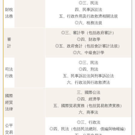
◎三、民法
財稅
四、民事訴訟法
法務
五、行政作用及行政救濟相關法規
◎六、稅務法規
◎三、審計學（包括政府審計）
審
◎四、財政學
計
◎五、政府會計（包括會計審計法規）
◎六、中級會計學
◎三、民法
司法
◎四、刑法
行政
五、民事訴訟法與刑事訴訟法
六、行政法與行政救濟法
三、國際公法
國際
◎四、經濟學
經貿
五、國際貿易實務（包括貿易救濟實務）
法律
六、商事法
◎三、行政法
公平
◎四、民法（包括民法總則、債編與物權編）
交易