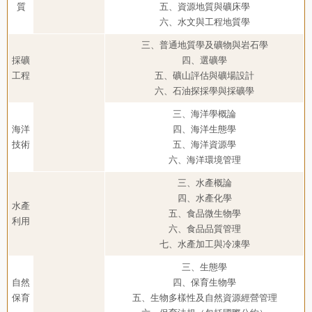
質
五、資源地質與礦床學
六、水文與工程地質學
三、普通地質學及礦物與岩石學
採礦
四、選礦學
工程
五、礦山評估與礦場設計
六、石油探採學與採礦學
三、海洋學概論
海洋
四、海洋生態學
技術
五、海洋資源學
六、海洋環境管理
三、水產概論
四、水產化學
水產
五、食品微生物學
利用
六、食品品質管理
七、水產加工與冷凍學
三、生態學
自然
四、保育生物學
保育
五、生物多樣性及自然資源經營管理