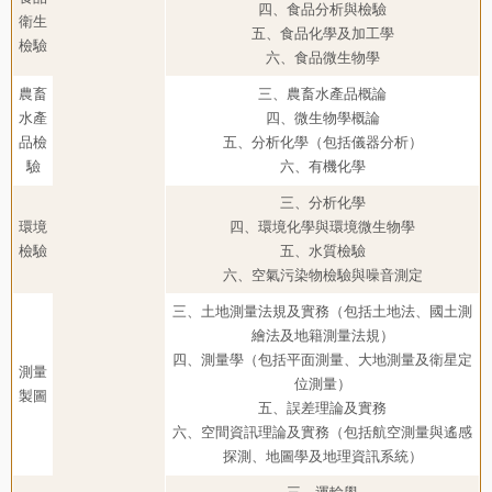
四、食品分析與檢驗
衛生
五、食品化學及加工學
檢驗
六、食品微生物學
農畜
三、農畜水產品概論
水產
四、微生物學概論
品檢
五、分析化學（包括儀器分析）
驗
六、有機化學
三、分析化學
環境
四、環境化學與環境微生物學
檢驗
五、水質檢驗
六、空氣污染物檢驗與噪音測定
三、土地測量法規及實務（包括土地法、國土測
繪法及地籍測量法規）
四、測量學（包括平面測量、大地測量及衛星定
測量
位測量）
製圖
五、誤差理論及實務
六、空間資訊理論及實務（包括航空測量與遙感
探測、地圖學及地理資訊系統）