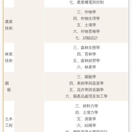
七、農業機電與控制
三、作物學
四、作物生理學
農業
五、土壤學
技術
六、作物育種學
七、試驗設計
三、森林生態學
林業
四、育林學
技術
五、森林經營學
六、林產學
三、園藝學
園
四、果樹學與蔬菜學
藝
五、花卉學與造園學
六、園產品處理及加工學
三、材料力學
四、土壤力學
土木
五、測量學
工程
六、結構學
七、鋼筋混凝土學與設計