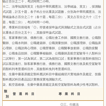
驗占百分之二十，考試時間二小時。
※二、法學知識與英文（包括中華民國憲法、法學緒論、英文），採測驗
式試題，計五十題，各子科占分比重及試題數，分別為中華民國憲法、法
學緒論各占百分之二十（各十題，每題二分），英文占百分之六十（三十
題，每題二分），考試時間一小時。
肆、專業科目前端有「◎」符號者採申論式與測驗式之混合式試題（占分
比重各占百分之五十），其餘採申論式試題。
伍、客家事務行政、僑務行政、公職社會工作師、國際文教行政、公職獸
醫師、公職水利師、公職建築師、公職測量技師、公職護理師、公職臨床
心理師、公職諮商心理師、公職營養師、公職醫事放射師、公職防疫醫
師、公職食品技師、公職醫事檢驗師、公職藥師及航空駕駛等十八類科分
二試舉行，第一試為筆試，第二試為個別口試；客家事務行政類科個別口
試以客語進行。除客家事務行政、僑務行政、國際文教行政及航空駕駛等
四類科列考普通科目外，其餘類科免列考普通科目。
陸、生藥中藥基原鑑定類科應試科目中藥組織切片實地操作及鑑定、技藝
類科應試科目產品設計實務採實地測驗方式。
柒、航空器維修、生藥中藥基原鑑定及航空駕駛類科為稀少性考試類科。
類
普 通 科 目
專 業 科 目
別
◎三、行政法