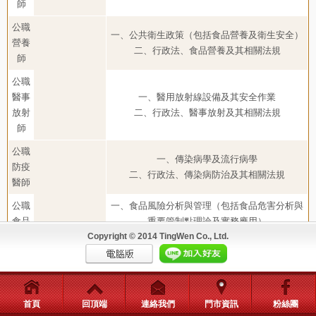
師
公職
一、公共衛生政策（包括食品營養及衛生安全）
營養
二、行政法、食品營養及其相關法規
師
公職
醫事
一、醫用放射線設備及其安全作業
放射
二、行政法、醫事放射及其相關法規
師
公職
一、傳染病學及流行病學
防疫
二、行政法、傳染病防治及其相關法規
醫師
公職
一、食品風險分析與管理（包括食品危害分析與
食品
重要管制點理論及實務應用）
技師
二、行政法、食品衛生安全管理及其相關法規
Copyright © 2014 TingWen Co., Ltd.
公職
醫事
一、實驗室生物安全暨品質管理
檢驗
二、行政法、醫事檢驗及其相關法規
首頁
回頂端
連絡我們
門市資訊
粉絲團
師