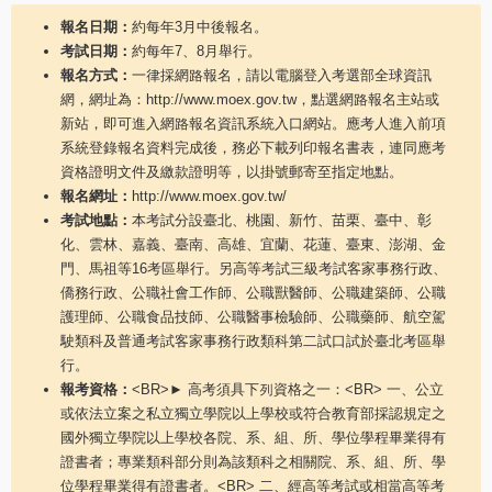
報名日期：
約每年3月中後報名。
考試日期：
約每年7、8月舉行。
報名方式：
一律採網路報名，請以電腦登入考選部全球資訊
網，網址為：http://www.moex.gov.tw，點選網路報名主站或
新站，即可進入網路報名資訊系統入口網站。應考人進入前項
系統登錄報名資料完成後，務必下載列印報名書表，連同應考
資格證明文件及繳款證明等，以掛號郵寄至指定地點。
報名網址：
http://www.moex.gov.tw/
考試地點：
本考試分設臺北、桃園、新竹、苗栗、臺中、彰
化、雲林、嘉義、臺南、高雄、宜蘭、花蓮、臺東、澎湖、金
門、馬祖等16考區舉行。另高等考試三級考試客家事務行政、
僑務行政、公職社會工作師、公職獸醫師、公職建築師、公職
護理師、公職食品技師、公職醫事檢驗師、公職藥師、航空駕
駛類科及普通考試客家事務行政類科第二試口試於臺北考區舉
行。
報考資格：
<BR>► 高考須具下列資格之一：<BR> 一、公立
或依法立案之私立獨立學院以上學校或符合教育部採認規定之
國外獨立學院以上學校各院、系、組、所、學位學程畢業得有
證書者；專業類科部分則為該類科之相關院、系、組、所、學
位學程畢業得有證書者。<BR> 二、經高等考試或相當高等考