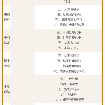
科目）
三、大眾傳播學
視聽
四、影視製作原理
製作
五、攝影與圖文傳播
六、紀錄片企畫與編導
三、本國近現代史
史料
四、世界近現代史
編纂
五、史學方法論
六、本國史學史
三、檔案管理學
檔案
四、檔案技術服務
管理
五、檔案應用服務
六、文書及檔案資訊化
◎三、會計學
◎四、經濟學
金融
五、貨幣銀行學
保險
六、保險學
七、財務管理與投資學