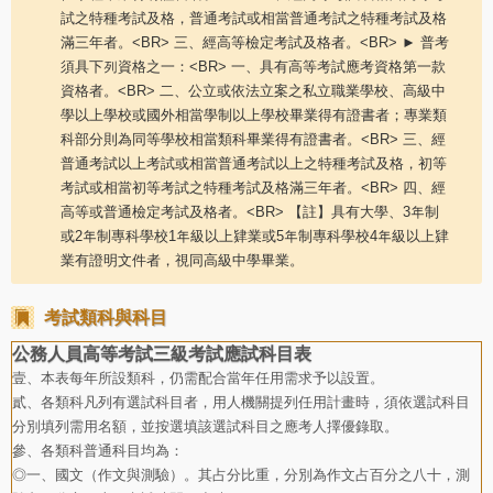
試之特種考試及格，普通考試或相當普通考試之特種考試及格
滿三年者。<BR> 三、經高等檢定考試及格者。<BR> ► 普考
須具下列資格之一：<BR> 一、具有高等考試應考資格第一款
資格者。<BR> 二、公立或依法立案之私立職業學校、高級中
學以上學校或國外相當學制以上學校畢業得有證書者；專業類
科部分則為同等學校相當類科畢業得有證書者。<BR> 三、經
普通考試以上考試或相當普通考試以上之特種考試及格，初等
考試或相當初等考試之特種考試及格滿三年者。<BR> 四、經
高等或普通檢定考試及格者。<BR> 【註】具有大學、3年制
或2年制專科學校1年級以上肄業或5年制專科學校4年級以上肄
業有證明文件者，視同高級中學畢業。
考試類科與科目
公務人員高等考試三級考試應試科目表
壹、本表每年所設類科，仍需配合當年任用需求予以設置。
貳、各類科凡列有選試科目者，用人機關提列任用計畫時，須依選試科目
分別填列需用名額，並按選填該選試科目之應考人擇優錄取。
參、各類科普通科目均為：
◎一、國文（作文與測驗）。其占分比重，分別為作文占百分之八十，測