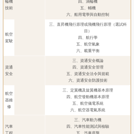
輪機
四、渦輪機
技術
五、輔機
六、船用電學與自動控制
三、直昇機飛行原理或飛機飛行原理（選試科
目）
航空
四、航行學
駕駛
五、航空氣象
六、載重平衡
三、資通安全概論
資通
四、資通安全管理
安全
五、資通安全法令與規範
六、資通安全防護技術
三、定翼機及旋翼機基本原理
航空
四、航空發動機基本原理
器維
五、航空儀電系統
修
六、航空器電氣系統
三、汽車動力機
汽車
四、汽車性能測試與檢驗
工程
五、汽車底盤