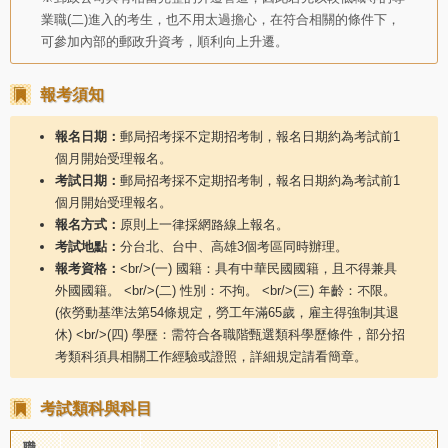
業職(二)進入的考生，也不用太過擔心，在符合相關的條件下，
可參加內部的郵政升資考，順利向上升遷。
報考須知
報名日期：
郵局招考採不定期招考制，報名日期約為考試前1
個月開始受理報名。
考試日期：
郵局招考採不定期招考制，報名日期約為考試前1
個月開始受理報名。
報名方式：
原則上一律採網路線上報名。
考試地點：
分台北、台中、高雄3個考區同時辦理。
報考資格：
<br/>(一) 國籍：具有中華民國國籍，且不得兼具
外國國籍。 <br/>(二) 性別：不拘。 <br/>(三) 年齡：不限。
(依勞動基準法第54條規定，勞工年滿65歲，雇主得強制其退
休) <br/>(四) 學歷：需符合各職階甄選類科學歷條件，部分招
考類科須具相關工作經驗或證照，詳細規定請看簡章。
考試類科與科目
職