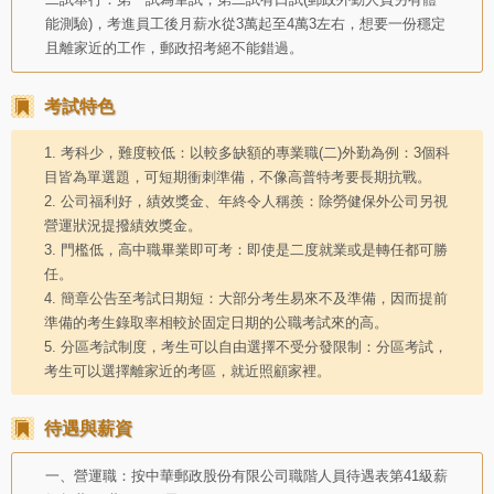
能測驗)，考進員工後月薪水從3萬起至4萬3左右，想要一份穩定
且離家近的工作，郵政招考絕不能錯過。
考試特色
1. 考科少，難度較低：以較多缺額的專業職(二)外勤為例：3個科
目皆為單選題，可短期衝刺準備，不像高普特考要長期抗戰。
2. 公司福利好，績效獎金、年終令人稱羨：除勞健保外公司另視
營運狀況提撥績效獎金。
3. 門檻低，高中職畢業即可考：即使是二度就業或是轉任都可勝
任。
4. 簡章公告至考試日期短：大部分考生易來不及準備，因而提前
準備的考生錄取率相較於固定日期的公職考試來的高。
5. 分區考試制度，考生可以自由選擇不受分發限制：分區考試，
考生可以選擇離家近的考區，就近照顧家裡。
待遇與薪資
一、營運職：按中華郵政股份有限公司職階人員待遇表第41級薪