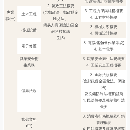
4. 建築設計與圖學概要
2. 郵政三法概要
3. 工程力學與結構概要
專業
(含郵政法、郵政儲金
土木工程
4. 工程材料概要
職(一)
匯兌法、
簡易人壽保險法)及金
3. 機械力學概要
機械設備
融科技知識
4. 機械設計概要
(註3)
3. 電腦概論(含作業系統)
電子修護
4. 基本電學
職業安全衛
3. 職業安全衛生法規概要
生業務
4. 工業安全工程概要
3. 金融法規概要
(含郵政儲金匯兌法、保險
法)
儲壽法規
及洗錢防制法概要(註6)
4. 民法概要及強制執行法
概要
3. 消費者行為概要及行銷
郵儲業務
管理概要
(甲)
4. 民法概要及經濟學概要