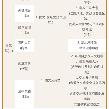
(註6)
3. 郵政三法大意
外匯櫃台
(含郵政法、郵政儲金匯兌
(內勤)
1. 國文(含短文寫作)及
法、
英文
簡易人壽保險法)及金融科
郵務處理
技知識
(內勤)
(註3)
護理人員
2. 基本護理學
專業
(內勤)
3. 職場健康服務
職(二)
2. 臺灣自然及人文地理
3. 郵政法規大意
郵遞業務
(含郵政法及郵件處理規
(外勤)
則)
及交通安全常識
1. 國文及英文
(含道路交通安全規則第四
章、
運輸業務
道路交通管理處罰條例及
(外勤)
道路
交通事故處理辦法)