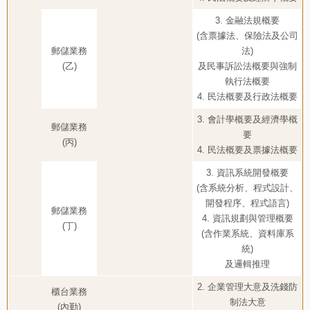
3. 金融法規概要
(含票據法、保險法及公司
郵儲業務
法)
(乙)
及民事訴訟法概要與強制
執行法概要
4. 民法概要及行政法概要
3. 會計學概要及經濟學概
郵儲業務
要
(丙)
4. 民法概要及票據法概要
3. 資訊系統開發概要
(含系統分析、程式設計、
開發程序、程式語言)
郵儲業務
4. 資訊規劃與管理概要
(丁)
(含作業系統、資料庫系
統)
及邏輯推理
2. 企業管理大意及洗錢防
櫃台業務
制法大意
(內勤)