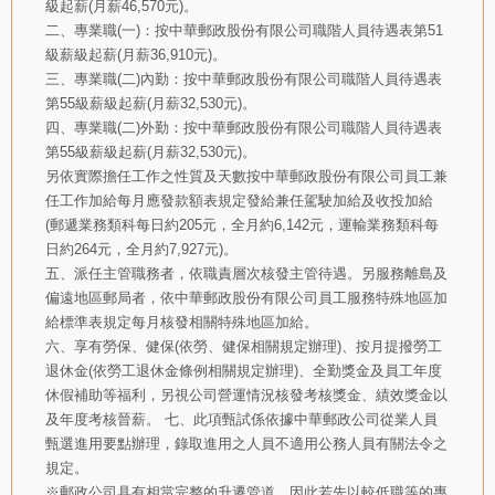
級起薪(月薪46,570元)。
二、專業職(一)：按中華郵政股份有限公司職階人員待遇表第51
級薪級起薪(月薪36,910元)。
三、專業職(二)內勤：按中華郵政股份有限公司職階人員待遇表
第55級薪級起薪(月薪32,530元)。
四、專業職(二)外勤：按中華郵政股份有限公司職階人員待遇表
第55級薪級起薪(月薪32,530元)。
另依實際擔任工作之性質及天數按中華郵政股份有限公司員工兼
任工作加給每月應發款額表規定發給兼任駕駛加給及收投加給
(郵遞業務類科每日約205元，全月約6,142元，運輸業務類科每
日約264元，全月約7,927元)。
五、派任主管職務者，依職責層次核發主管待遇。另服務離島及
偏遠地區郵局者，依中華郵政股份有限公司員工服務特殊地區加
給標準表規定每月核發相關特殊地區加給。
六、享有勞保、健保(依勞、健保相關規定辦理)、按月提撥勞工
退休金(依勞工退休金條例相關規定辦理)、全勤獎金及員工年度
休假補助等福利，另視公司營運情況核發考核獎金、績效獎金以
及年度考核晉薪。 七、此項甄試係依據中華郵政公司從業人員
甄選進用要點辦理，錄取進用之人員不適用公務人員有關法令之
規定。
※郵政公司具有相當完整的升遷管道，因此若先以較低職等的專