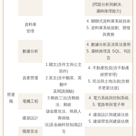
(問題分析與解決、
邏輯推理能力)
4. 關聯式資料庫系統技術
資料庫
5. 資料庫系統規劃、開發
管理
與實務
4. 數據分析及演算法運用
數據分析
5. 邏輯推理及 SQL、R語
言
1.國文(含作文與公文
4. 不動產投資(含不動產
寫作)
經營管理)
資產營運
2.英文(含中翻英、英
5. 民法與土地法規(含都
翻中
市更新法規)
及閱讀測驗)
營運
3.郵政三法(含郵政
4. 電力系統與控制系統
職
電機工程
法、郵政
5. 電路學與電子學
儲金匯兌法、簡易人
4. 建築設計與建築法規
建築設計
壽保險
5. 建築營造與建築估價
法)及金融科技知識(註
職業安全
3)