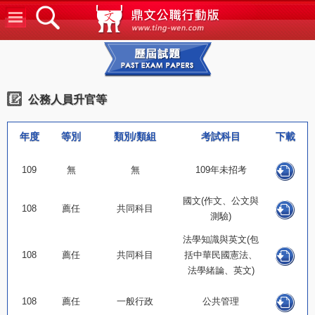
鼎文公
歷屆試題
公務人員升官等
年度
等別
類別/類組
考試科目
下載
109
無
無
109年未招考
國文(作文、公文與
108
薦任
共同科目
測驗)
法學知識與英文(包
108
薦任
共同科目
括中華民國憲法、
法學緒論、英文)
108
薦任
一般行政
公共管理